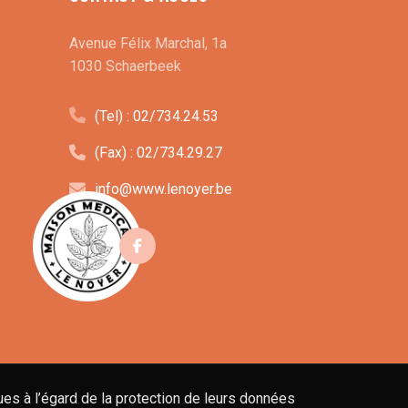
Avenue Félix Marchal, 1a
1030 Schaerbeek
(Tel) : 02/734.24.53
(Fax) : 02/734.29.27
info@www.lenoyer.be
s à l’égard de la protection de leurs données