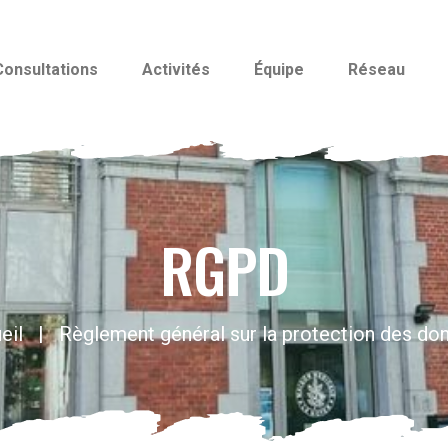
Consultations
Activités
Équipe
Réseau
RGPD
eil
Règlement général sur la protection des do