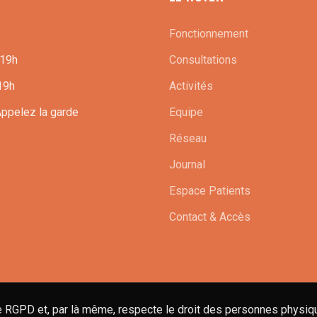
Fonctionnement
 19h
Consultations
19h
Activités
Appelez la garde
Equipe
Réseau
Journal
Espace Patients
Contact & Accès
 RGPD et, par là même, respecte le droit des personnes physique