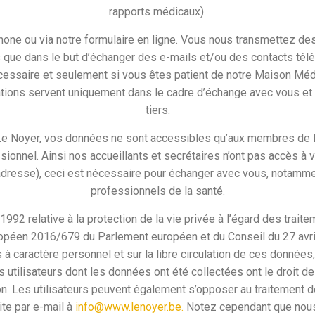
rapports médicaux).
phone ou via notre formulaire en ligne. Vous nous transmettez 
 que dans le but d’échanger des e-mails et/ou des contacts té
cessaire et seulement si vous êtes patient de notre Maison Médi
rmations servent uniquement dans le cadre d’échange avec vous e
tiers.
 Le Noyer, vos données ne sont accessibles qu’aux membres de 
sionnel. Ainsi nos accueillants et secrétaires n’ont pas accès à
 adresse), ceci est nécessaire pour échanger avec vous, notamm
professionnels de la santé.
92 relative à la protection de la vie privée à l’égard des trait
péen 2016/679 du Parlement européen et du Conseil du 27 avril 
à caractère personnel et sur la libre circulation de ces données
es utilisateurs dont les données ont été collectées ont le droit 
sion. Les utilisateurs peuvent également s’opposer au traitement
te par e-mail à
info@www.lenoyer.be.
Notez cependant que nous 